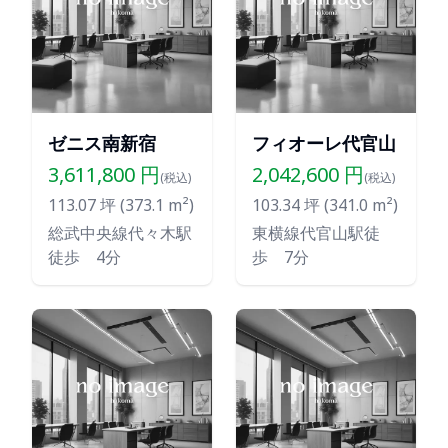
ゼニス南新宿
フィオーレ代官山
3,611,800
円
2,042,600
円
(税込)
(税込)
113.07
坪 (
373.1
m²)
103.34
坪 (
341.0
m²)
総武中央線代々木駅
東横線代官山駅徒
徒歩 4分
歩 7分