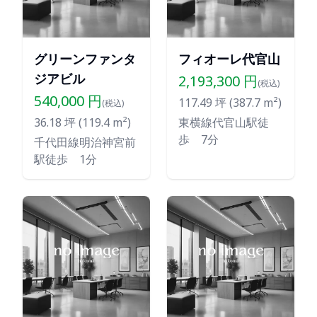
グリーンファンタ
フィオーレ代官山
ジアビル
2,193,300
円
(税込)
540,000
円
117.49
坪 (
387.7
m²)
(税込)
36.18
坪 (
119.4
m²)
東横線代官山駅徒
歩 7分
千代田線明治神宮前
駅徒歩 1分