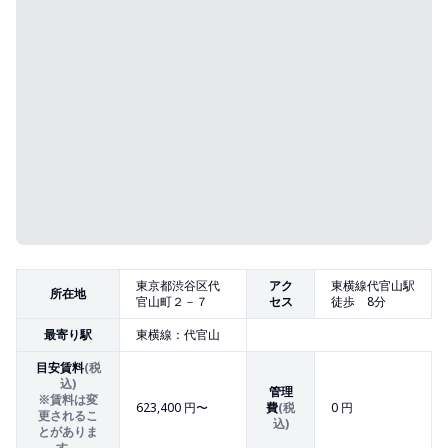
東京都渋谷区代
アク
東横線代官山駅
所在地
官山町２－７
セス
徒歩 8分
最寄り駅
東横線：代官山
目安賃料
(税
込)
管理
※賃料は変
623,400
円〜
費
(税
0 円
更されるこ
込)
とがありま
す。