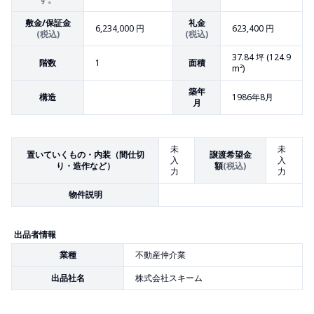
敷金/保証金
礼金
6,234,000 円
623,400 円
(税込)
(税込)
37.84
坪 (
124.9
階数
1
面積
m²)
築年
構造
1986年8月
月
未
未
置いていくもの・内装（間仕切
譲渡希望金
入
入
り・造作など）
額
(税込)
力
力
物件説明
出品者情報
業種
不動産仲介業
出品社名
株式会社スキーム