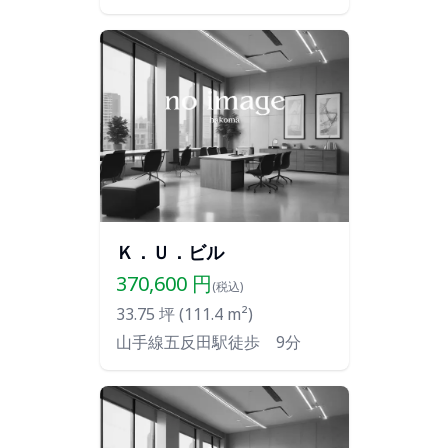
Ｋ．Ｕ．ビル
370,600
円
(税込)
33.75
坪 (
111.4
m²)
山手線五反田駅徒歩 9分