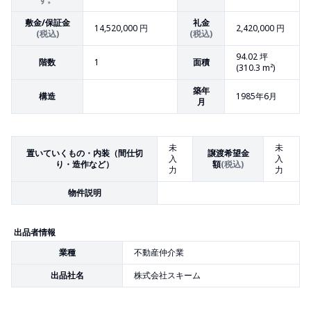
敷金/保証金
礼金
14,520,000 円
2,420,000 円
(税込)
(税込)
94.02
坪
階数
1
面積
(
310.3
m²)
築年
構造
1985年6月
月
未
未
置いていくもの・内装（間仕切
譲渡希望金
入
入
り・造作など）
額
(税込)
力
力
物件説明
出品者情報
業種
不動産仲介業
出品社名
株式会社スキーム