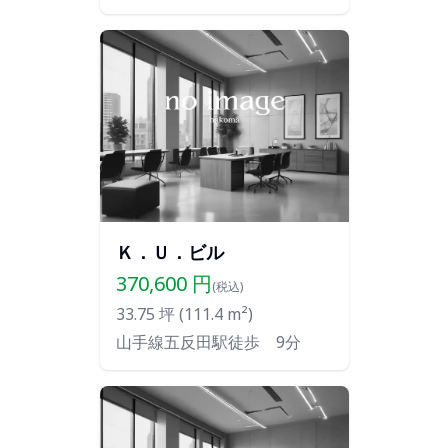
Ｋ．Ｕ．ビル
370,600
円
(税込)
33.75
坪 (
111.4
m²)
山手線五反田駅徒歩 9分