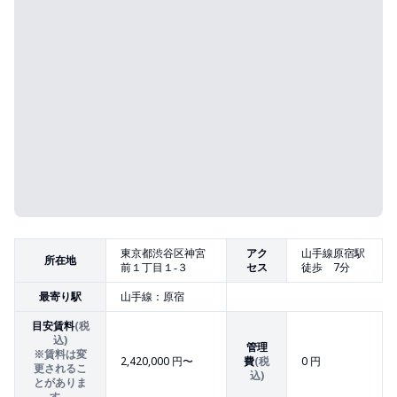
東京都渋谷区神宮
アク
山手線原宿駅
所在地
前１丁目１‐３
セス
徒歩 7分
最寄り駅
山手線：原宿
目安賃料
(税
込)
管理
※賃料は変
2,420,000
円〜
費
(税
0 円
更されるこ
込)
とがありま
す。