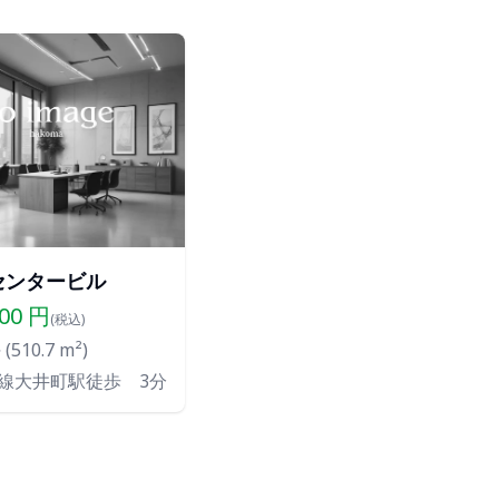
センタービル
200
円
(税込)
(
510.7
m²)
線大井町駅徒歩 3分