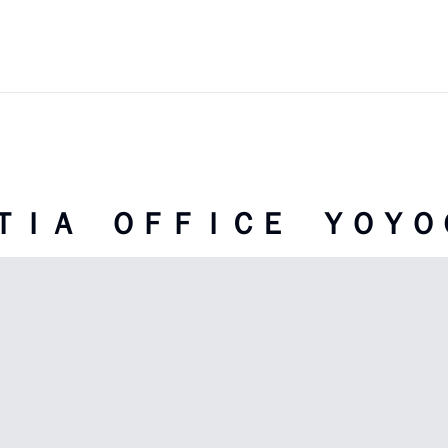
’ＴＩＡ ＯＦＦＩＣＥ ＹＯＹＯ