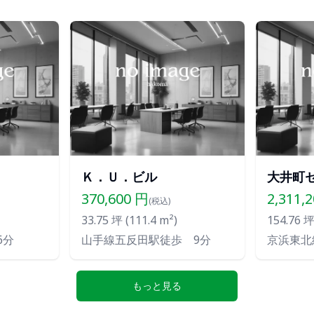
Ｋ．Ｕ．ビル
大井町
370,600
円
2,311,
(税込)
33.75
坪 (
111.4
m²)
154.76
坪 
6分
山手線五反田駅徒歩 9分
京浜東北
もっと見る