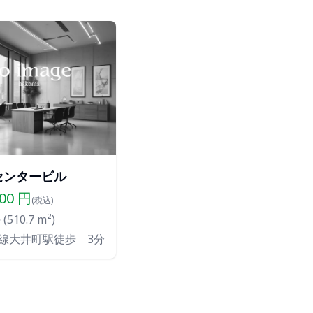
センタービル
200
円
(税込)
(
510.7
m²)
線大井町駅徒歩 3分