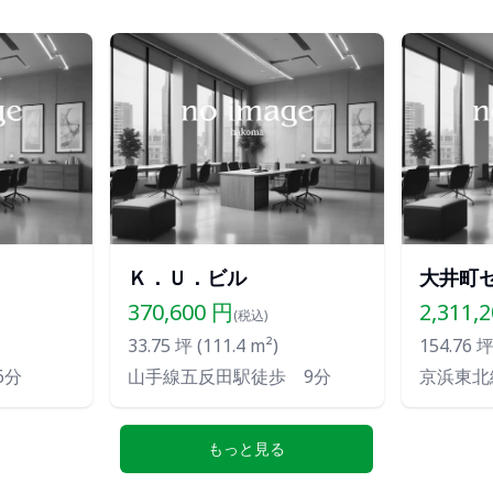
Ｋ．Ｕ．ビル
大井町
370,600
円
2,311,
(税込)
33.75
坪 (
111.4
m²)
154.76
坪 
6分
山手線五反田駅徒歩 9分
京浜東北
もっと見る