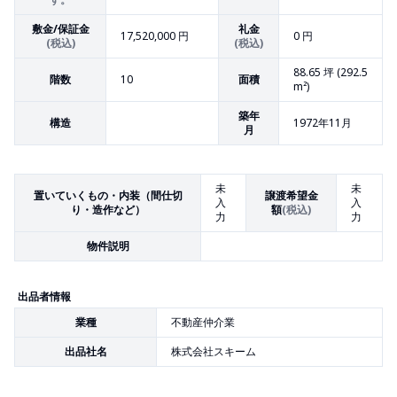
敷金/保証金
礼金
17,520,000 円
0 円
(税込)
(税込)
88.65
坪 (
292.5
階数
10
面積
m²)
築年
構造
1972年11月
月
未
未
置いていくもの・内装（間仕切
譲渡希望金
入
入
り・造作など）
額
(税込)
力
力
物件説明
出品者情報
業種
不動産仲介業
出品社名
株式会社スキーム