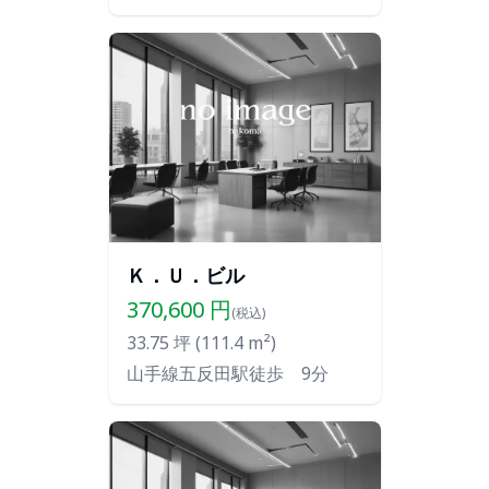
Ｋ．Ｕ．ビル
370,600
円
(税込)
33.75
坪 (
111.4
m²)
山手線五反田駅徒歩 9分