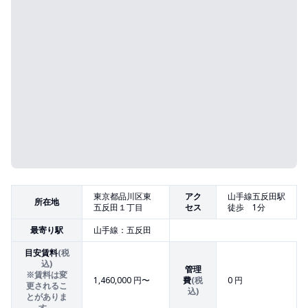
東京都品川区東
アク
山手線五反田駅
所在地
五反田１丁目
セス
徒歩 1分
最寄り駅
山手線：五反田
目安賃料
(税
込)
管理
※賃料は変
1,460,000
円〜
費
(税
0 円
更されるこ
込)
とがありま
す。